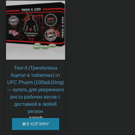
Tren A (Тренболона
Ацетат в таблетках) от
UFC Pharm (100tab10mg)
— купить для уверенного
роста рабочих весов с
доставкой в любой
регион
2200
₽
В КОРЗИНУ
В наличии