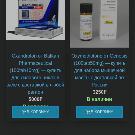
Oxandrolon от Balkan
Oxymetholone от Genesis
Pharmaceutical
(100tab50mg) — купить
(100tab10mg) — купить
для набора мышечной
для силового цикла в
массы с доставкой по
зале с доставкой в любой
России
регион
3250
₽
5000
₽
В наличии
В наличии
В КОРЗИНУ
В КОРЗИНУ