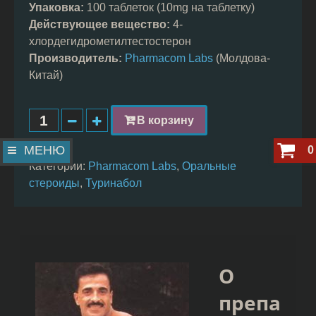
Упаковка:
100 таблеток (10mg на таблетку)
Действующее вещество:
4-
хлордегидрометилтестостерон
Производитель:
Pharmacom Labs
(Молдова-
Китай)
В корзину
МЕНЮ
0
Категории:
Pharmacom Labs
,
Оральные
стероиды
,
Туринабол
О
препа