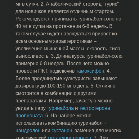
мг в сутки. 2. Анаболический стероид "турик"
для новичков является отличным стартом.
Рекомендуется принимать туринабол-соло по
40 мг в сутки на протяжении 6-8 недель. В
таком случае будет наблюдаться прирост ко
всем основным характеристикам –
увеличение мышечной массы, скорость, сила,
выносливость. 3. Длина курса туринабол-соло
примерно 6-8 недель. После чего можно
провести ПКТ, подключив
тамоксифен
. 4.
Более продвинутые культуристы завышают
дозировку до 100-150 мг в день. 5. Отлично
смотрится в комбинации с другими
препаратами. Например, зачастую можно
увидеть пару
туринабола
и
тестостерона
пропионата
. 6. На наборе можно
использовать комбинацию туринабол +
нандролон
или
сустанон
, заменив для многих
классический
метандростенолон
. 7. Для