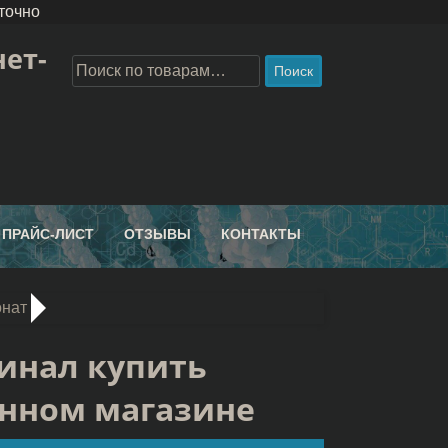
точно
ет-
Поиск
ПРАЙС-ЛИСТ
ОТЗЫВЫ
КОНТАКТЫ
онат
инал купить
енном магазине