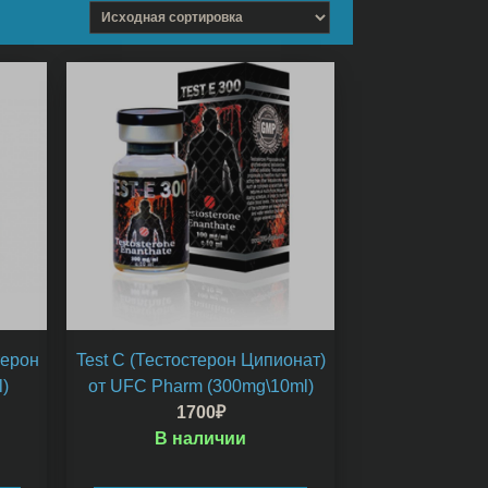
терон
Test C (Тестостерон Ципионат)
)
от UFC Pharm (300mg\10ml)
1700
₽
В наличии