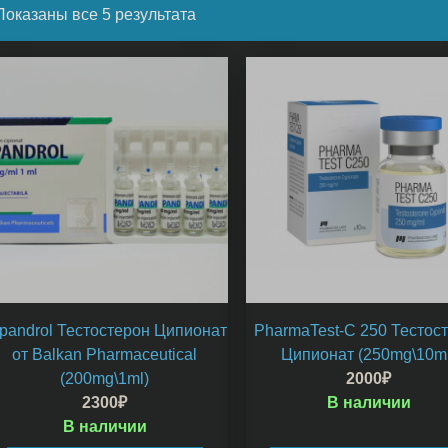
Показаны все 5 результата
pandrol Тестостерон Ципионат
PharmaTest-C 250 Тестос
от Balkan Pharmaceutical
Ципионат (250mg\10ml
(200mg\1ml)
2000
₽
2300
₽
В наличии
В наличии