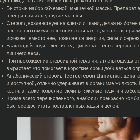
дует ожидать таких эффектов и результатов, как:
Быстрый набор объемной, мышечной массы. Препарат ак
превращая их в упругие мышцы.
Стероид воздействует на клетки и ткани, делая их более
постоянно отмечают в своих отзывах то, что после прие
исчезает, вместо нее, появляется энергия, силы и серье
Взаимодействуя с лептином, Ципионат Тестостерона, по
лишнего веса.
При прохождении стероидной терапии, атлеты ощущают 
вырастает, что помогает в короткие сроки добиваться о
Анаболический стероид
Тестостерон Ципионат, цена
к
и доступной, отлично удерживает в организме жидкость. 
кости, а также позволяет лечить тяжелые недуги и забол
Кроме всего перечисленного, анаболик прекрасно комби
быстрее достигать поставленных задач и целей.