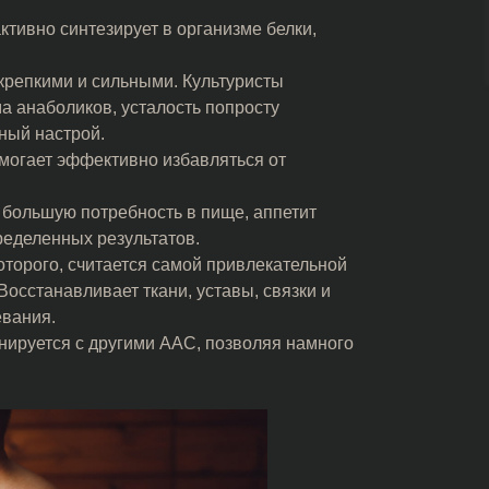
тивно синтезирует в организме белки,
 крепкими и сильными. Культуристы
ма анаболиков, усталость попросту
зный настрой.
могает эффективно избавляться от
большую потребность в пище, аппетит
пределенных результатов.
оторого, считается самой привлекательной
Восстанавливает ткани, уставы, связки и
евания.
нируется с другими ААС, позволяя намного