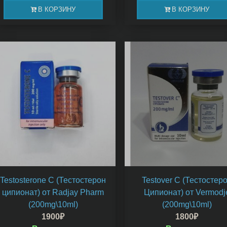
В КОРЗИНУ
В КОРЗИНУ
Testosterone C (Тестостерон
Testover C (Тестостер
ципионат) от Radjay Pharm
Ципионат) от Vermodj
(200mg\10ml)
(200mg\10ml)
1900
₽
1800
₽