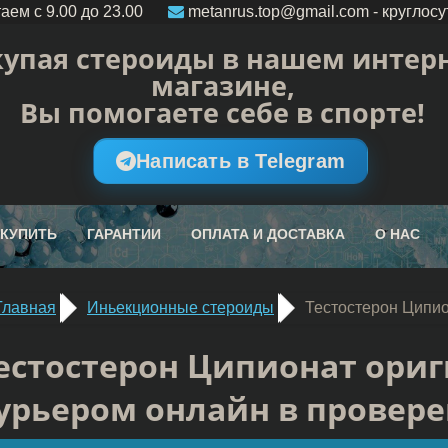
аем c 9.00 до 23.00
metanrus.top@gmail.com
- круглосу
упая стероиды в нашем интерн
магазине,
Вы помогаете себе в спорте!
Написать в Telegram
 КУПИТЬ
ГАРАНТИИ
ОПЛАТА И ДОСТАВКА
О НАС
Главная
Иньекционные стероиды
Тестостерон Ципи
естостерон Ципионат ориг
урьером онлайн в провер