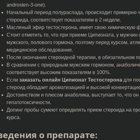
androsten-3-one).
Начальный период полураспада, происходит примерно ч
стероида, соответствует показателям в 2 недели.
Масляный эфир тестостерона, имеет свою химическую 
Стоит отметить то, что при приеме Ципионата, у мужчин
мужского, полового гормона, поэтому перед курсом, атл
медицинское обследование.
После окончания стероидной терапии, в обязательном п
В сравнении с природным мужским гормоном, анаболиче
соответствует высоким показателям в 100%.
Если
заказать онлайн Ципионат Тестостерона
для пос
стероид обладает ароматизацией и высокой конвертацие
Достоинством и плюсом анаболика, выступает то, что он 
гепатотоксичности.
Допинг пробы сумеют определять прием стероида на про
курса.
ведения о препарате: