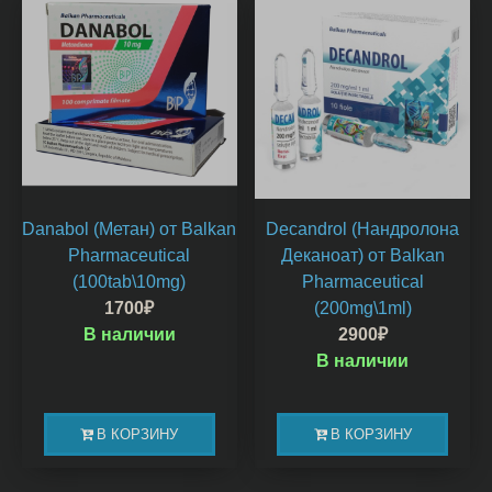
Danabol (Метан) от Balkan
Decandrol (Нандролона
Pharmaceutical
Деканоат) от Balkan
(100tab\10mg)
Pharmaceutical
1700
₽
(200mg\1ml)
В наличии
2900
₽
В наличии
В КОРЗИНУ
В КОРЗИНУ