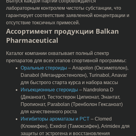
Выпуск каждой партии сопровождается
лабораторным контролем чистоты субстанции, что
гарантирует соответствие заявленной концентрации и
отсутствие токсичных примесей.
Ассортимент продукции Balkan
Pharmaceutical
Каталог компании охватывает полный спектр
препаратов для всех этапов спортивной программы:
Оральные стероиды
– Anapolon (Оксиметолон),
Danabol (Метандростенолон), Turinabol, Anavar
для быстрого старта курса и набора массы
Инъекционные стероиды
– Nandrolona D
(Деканоат), Тестостерон Ципионат, Энантат,
Пропионат, Parabolan (Тренболон Гексаноат)
для качественного роста
Ингибиторы ароматазы и PCT
– Clomed
(Кломифен), Exedrol (Тамоксифен), Arimidex для
защиты от эстрогена и восстановления