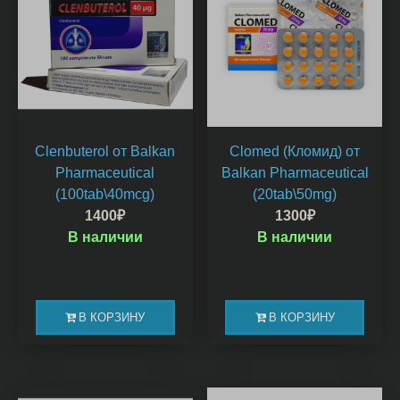
Clenbuterol от Balkan
Clomed (Кломид) от
Pharmaceutical
Balkan Pharmaceutical
(100tab\40mcg)
(20tab\50mg)
1400
₽
1300
₽
В наличии
В наличии
В КОРЗИНУ
В КОРЗИНУ