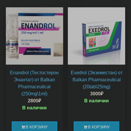
Enandrol (Тестостерон
Exedrol (Экземестан) от
Энантат) от Balkan
Balkan Pharmaceutical
Pharmaceutical
(20tab\25mg)
(250mg\1ml)
3000
₽
2800
₽
В наличии
В наличии
В КОРЗИНУ
В КОРЗИНУ