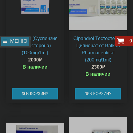
Aquatest (Суспензия
Cipandrol Тестостерон
МЕНЮ
0
Тестостерона)
Ципионат от Balkan
(100mg\1ml)
Pharmaceutical
2000
₽
(200mg\1ml)
В наличии
2300
₽
В наличии
В КОРЗИНУ
В КОРЗИНУ