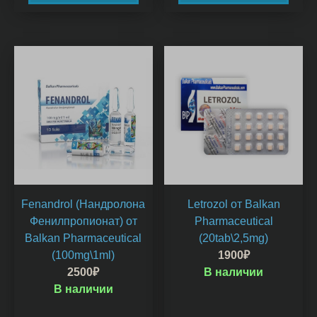
Fenandrol (Нандролона
Letrozol от Balkan
Фенилпропионат) от
Pharmaceutical
Balkan Pharmaceutical
(20tab\2,5mg)
(100mg\1ml)
1900
₽
2500
₽
В наличии
В наличии